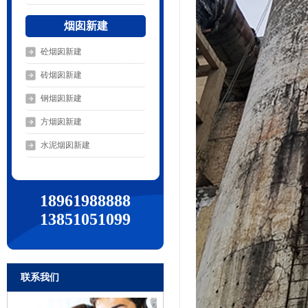
烟囱新建
砼烟囱新建
砖烟囱新建
钢烟囱新建
方烟囱新建
水泥烟囱新建
18961988888
13851051099
联系我们