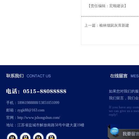
【责任编辑：
宏顺建设
】
上一篇：榆林烟囱灰库新建
如果您对我们的服
我们留言，我们会
手机：18961988888/13851051099
If you have any comm
邮箱：zygk88@163.com
we can give us a mess
reply!
官网：http://www.jshongshun.com/
地址：江苏省盐城市解放南路58号中建大厦19楼