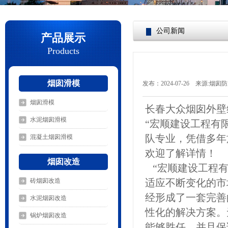
公司新闻
产品展示
Products
烟囱滑模
发布：2024-07-26 来源:
烟囱防
囱_烟
烟囱滑模
长春大众烟囱外壁
水泥烟囱滑模
“宏顺建设工程有
队专业，凭借多年
混凝土烟囱滑模
欢迎了解详情！
烟囱改造
“宏顺建设工程有
砖烟囱改造
适应不断变化的市
经形成了一套完善
水泥烟囱改造
性化的解决方案。
锅炉烟囱改造
能够胜任，并且保